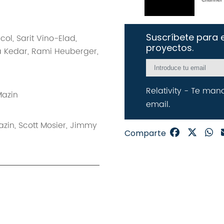
Suscríbete para e
icol
,
Sarit Vino-Elad
,
proyectos.
a Kedar
,
Rami Heuberger
,
Relativity - Te man
Mazin
email.
azin
,
Scott Mosier
,
Jimmy
Comparte