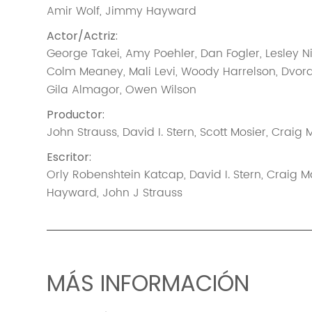
Amir Wolf
,
Jimmy Hayward
Actor/Actriz
:
George Takei
,
Amy Poehler
,
Dan Fogler
,
Lesley N
Colm Meaney
,
Mali Levi
,
Woody Harrelson
,
Dvor
Gila Almagor
,
Owen Wilson
Productor
:
John Strauss
,
David I. Stern
,
Scott Mosier
,
Craig 
Escritor
:
Orly Robenshtein Katcap
,
David I. Stern
,
Craig M
Hayward
,
John J Strauss
MÁS INFORMACIÓN