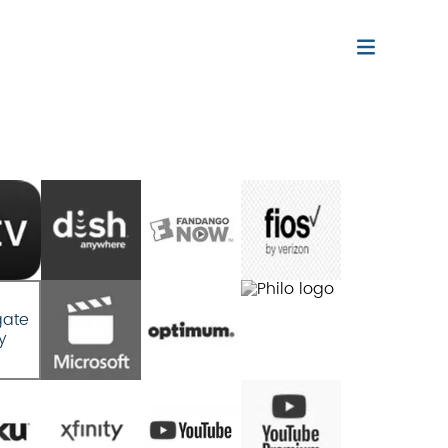
gate
y