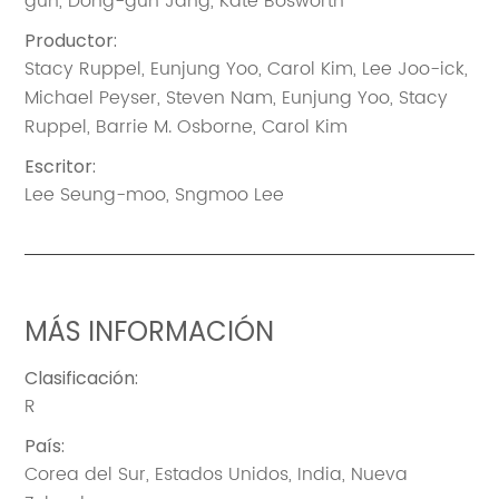
gun
,
Dong-gun Jang
,
Kate Bosworth
Productor
:
Stacy Ruppel
,
Eunjung Yoo
,
Carol Kim
,
Lee Joo-ick
,
Michael Peyser
,
Steven Nam
,
Eunjung Yoo
,
Stacy
Ruppel
,
Barrie M. Osborne
,
Carol Kim
Escritor
:
Lee Seung-moo
,
Sngmoo Lee
MÁS INFORMACIÓN
Clasificación
:
R
País
:
Corea del Sur
,
Estados Unidos
,
India
,
Nueva